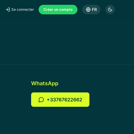
FR
Se connecter
Créer un compte
WhatsApp
+33767622662