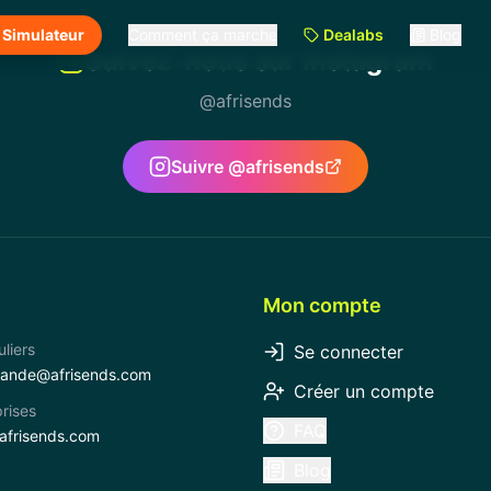
Simulateur
Comment ça marche
Dealabs
Blog
Suivez-nous sur Instagram
@afrisends
Suivre @afrisends
Mon compte
uliers
Se connecter
ande@afrisends.com
Créer un compte
rises
FAQ
frisends.com
Blog